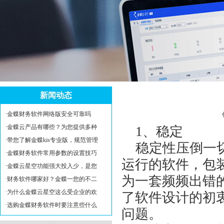
新闻动态
·
金蝶财务软件网络版安全可靠吗
·
金蝶云产品有哪些？为您提供多种
1、稳定
·
带您了解金蝶kis专业版，规范管理
稳定性压倒一切
·
金蝶财务软件常用参数的设置技巧
运行的软件，包
·
金蝶云星空功能强大投入少，是您
为一套频频出错
·
财务软件哪家好？金蝶一您的不二
·
为什么金蝶云星空这么受企业的欢
了软件设计的初
·
选购金蝶财务软件时要注意些什么
问题。
济南金蝶